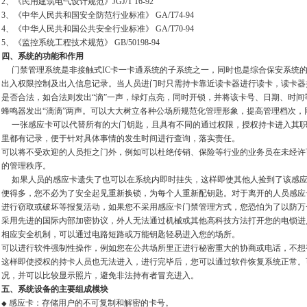
2、《民用建筑电气设计规范》JGJ/T 16-92
3、《中华人民共和国安全防范行业标准》 GA/T74-94
4、《中华人民共和国公共安全行业标准》 GA/T70-94
5、《监控系统工程技术规范》 GB/50198-94
四、系统的功能和作用
门禁管理系统是非接触式IC卡一卡通系统的子系统之一，同时也是综合保安系统的
出入权限控制及出入信息记录。当人员进门时只需持卡靠近读卡器进行读卡，读卡器
是否合法，如合法则发出“滴”一声，绿灯点亮，同时开锁，并将该卡号、日期、时
蜂鸣器发出“滴滴”两声。可以大大树立各种公场所规范化管理形象，提高管理档次，
一张感应卡可以代替所有的大门钥匙，且具有不同的通过权限，授权持卡进入其职
里都有记录，便于针对具体事情的发生时间进行查询，落实责任。
可以将不受欢迎的人员拒之门外，例如可以杜绝传销、保险等行业的业务员在未经许
的管理秩序。
如果人员的感应卡遗失了也可以在系统内即时挂失，这样即使其他人捡到了该感应
便得多，您不必为了安全起见重新换锁，为每个人重新配钥匙。对于离开的人员感应
进行窃取或破坏等报复活动，如果您不采用感应卡门禁管理方式，您恐怕为了以防万
采用先进的国际内部加密协议，外人无法通过机械或其他高科技方法打开您的电锁进
相应安全机制，可以通过电路短路或万能钥匙轻易进入您的场所。
可以进行软件强制性操作，例如您在公共场所里正进行秘密重大的协商或电话，不想
这样即使授权的持卡人员也无法进入，进行完毕后，您可以通过软件恢复系统正常。
况，并可以比较显示照片，避免非法持有者冒充进入。
五、系统设备的主要组成模块
感应卡：存储用户的不可复制和解密的卡号。
◆