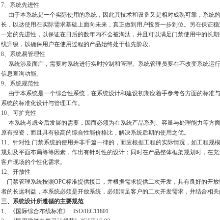
7、系统先进性
由于本系统是一个实际使用的系统，因此其技术和设备又是相对成熟可靠，系统的
长，以达使用在实际需求基础上面向未来，真正做到用户投资一步到位。另在保证稳
一定的先进性，以保证在日后的数年内不会被淘汰，并且可以满足门禁使用中的长期
线升级，以确保用户在使用过程的产品始终处于领先阶段。
8、系统易管理性
系统涉及面广，需要对系统进行实时控制和管理。系统管理员要在不改变系统运行
信息查询功能。
9、系统规范性
由于本系统是一个综合性系统，在系统设计和建设初期应着手参考各方面的标准与
系统的标准化设计与管理工作。
10、可扩充性
本系统考虑今后发展的需要，因而必须为在系统产品系列、容量与处理能力等方面
原有投资，而且具有较高的综合性能价格比，解决系统后期的使用之优。
11、针对性 门禁系统的使用并非千篇一律的，而应根据工程的实际情况，如工程规
规划及平面布局等等因素，作出有针对性的设计；同时在产品整体框架规划时，在充
客户现场的个性化需求。
12、开放性
门禁管理系统按照OPC标准提供接口，并根据需求提供二次开发，具有良好的开放
者的长远利益，本系统必须是开放系统，必须满足客户的二次开发需求，并结合相关
三、系统设计所遵循的主要规范
1、《国际综合布线标准》 ISO/IEC11801