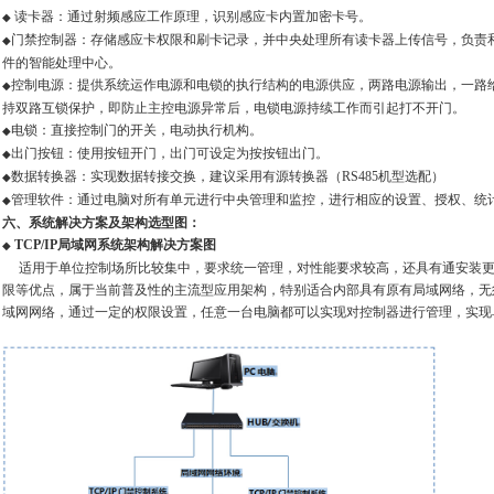
读卡器：通过射频感应工作原理，识别感应卡内置加密卡号。
◆
门禁控制器：存储感应卡权限和刷卡记录，并中央处理所有读卡器上传信号，负责
◆
件的智能处理中心。
控制电源：提供系统运作电源和电锁的执行结构的电源供应，两路电源输出，一路
◆
持双路互锁保护，即防止主控电源异常后，电锁电源持续工作而引起打不开门。
电锁：直接控制门的开关，电动执行机构。
◆
出门按钮：使用按钮开门，出门可设定为按按钮出门。
◆
数据转换器：实现数据转接交换，建议采用有源转换器（RS485机型选配）
◆
管理软件：通过电脑对所有单元进行中央管理和监控，进行相应的设置、授权、统
◆
六、系统解决方案及架构选型图：
TCP/IP局域网系统架构解决方案图
◆
适用于单位控制场所比较集中，要求统一管理，对性能要求较高，还具有通安装更
限等优点，属于当前普及性的主流型应用架构，特别适合内部具有原有局域网络，无
域网网络，通过一定的权限设置，任意一台电脑都可以实现对控制器进行管理，实现