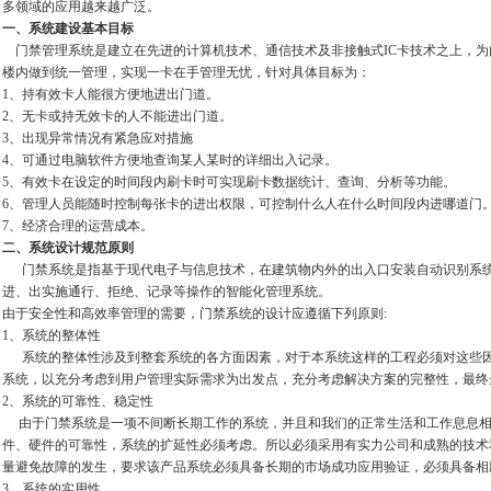
多领域的应用越来越广泛。
一、系统建设基本目标
门禁管理系统是建立在先进的计算机技术、通信技术及非接触式IC卡技术之上，为
楼内做到统一管理，实现一卡在手管理无忧，针对具体目标为：
1、持有效卡人能很方便地进出门道。
2、无卡或持无效卡的人不能进出门道。
3、出现异常情况有紧急应对措施
4、可通过电脑软件方便地查询某人某时的详细出入记录。
5、有效卡在设定的时间段内刷卡时可实现刷卡数据统计、查询、分析等功能。
6、管理人员能随时控制每张卡的进出权限，可控制什么人在什么时间段内进哪道门
7、经济合理的运营成本。
二、系统设计规范原则
门禁系统是指基于现代电子与信息技术，在建筑物内外的出入口安装自动识别系统
进、出实施通行、拒绝、记录等操作的智能化管理系统。
由于安全性和高效率管理的需要，门禁系统的设计应遵循下列原则:
1、系统的整体性
系统的整体性涉及到整套系统的各方面因素，对于本系统这样的工程必须对这些因
系统，以充分考虑到用户管理实际需求为出发点，充分考虑解决方案的完整性，最终
2、系统的可靠性、稳定性
由于门禁系统是一项不间断长期工作的系统，并且和我们的正常生活和工作息息相
件、硬件的可靠性，系统的扩延性必须考虑。所以必须采用有实力公司和成熟的技术
量避免故障的发生，要求该产品系统必须具备长期的市场成功应用验证，必须具备相
3、系统的实用性