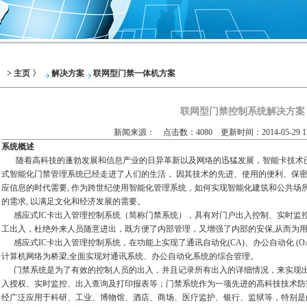
> 主页 〉
解决方案
联网型门禁一体机方案
联网型门禁控制系统解决方案
新闻来源： 点击数：4080 更新时间：2014-05-29 17
系统概述
随着高科技的蓬勃发展和信息产业的日异革新以及网络的迅猛发展，智能卡技术已
式智能化门禁管理系统已经走进了人们的生活， 因其技术的先进、使用的便利、保
应信息的时代需要, 作为跨世纪使用智能化管理系统，如何实现智能化建筑和公共场
的需求, 以满足文化和经济发展的需要。
感应式IC卡出入管理控制系统（简称门禁系统），具有对门户出入控制、实时监
工出入，杜绝外来人员随意进出，既方便了内部管理，又增强了内部的安保,从而为
感应式IC卡出入管理控制系统，在功能上实现了通讯自动化(CA)、办公自动化 (OA) 
计算机网络为桥梁,全面实现对通讯系统、办公自动化系统的综合管理。
门禁系统是为了有效的控制人员的出入，并且记录所有出入的详细情况，来实现出
入授权、实时监控、出入查询及打印报表等；门禁系统作为一项先进的高科技技术防
经广泛应用于科研、工业、博物馆、酒店、商场、医疗监护、银行、监狱等，特别是