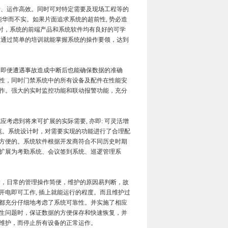
、运作高效。同时可对特定需要及现场工程等的
华而不实。如果片面追求系统的超前性, 势必造
同时，系统的前端产品和系统软件均有良好的可学
，通过简单的培训就能掌握系统的操作要领，达到
即便遭遇事故造成中断后也能确保数据的准确
性，同时门禁系统中的所有设备及配件在性能安
工作。强大的实时监控功能和联动报警功能，充分
考虑到将来可扩展的实际需要, 亦即: 可灵活增
典范。系统设计时，对需要实现的功能进行了合理配
方便的。系统软件根据开发商符合不同历史时期
扩展为考勤系统、会议签到系统、巡逻管理系
，日常的管理操作简便，维护的原因易判断，故
电即可工作, 插上就能运行的程度。而且维护过
都充分仔细地考虑了系统可靠性。并实施了相应
生问题时，保证数据的方便保存和快速恢复，并
维护，而停止所有设备的正常运作。